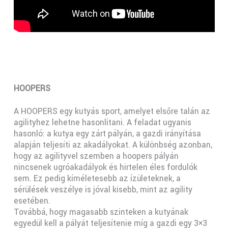
HOOPERS
A HOOPERS egy kutyás sport, amelyet elsőre talán az
agilityhez lehetne hasonlítani. A feladat ugyanis
hasonló: a kutya egy zárt pályán, a gazdi irányítása
alapján teljesíti az akadályokat. A különbség azonban,
hogy az agilityvel szemben a hoopers pályán
nincsenek ugróakadályok és hirtelen éles fordulók
sem. Ez pedig kíméletesebb az ízületeknek, a
sérülések veszélye is jóval kisebb, mint az agility
esetében.
Továbbá, hogy magasabb szinteken a kutyának
egyedül kell a pályát teljesítenie míg a gazdi egy 3×3