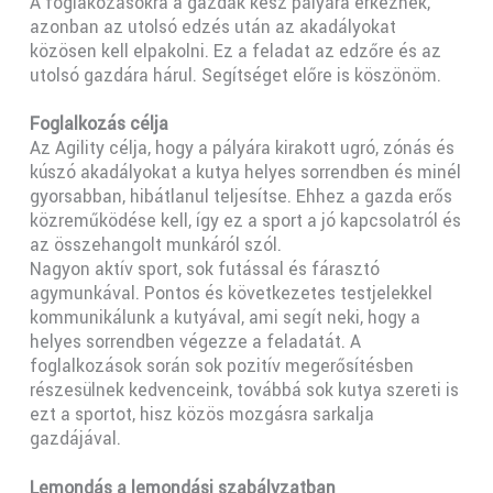
A foglakozásokra a gazdák kész pályára érkeznek,
azonban az utolsó edzés után az akadályokat
közösen kell elpakolni. Ez a feladat az edzőre és az
utolsó gazdára hárul. Segítséget előre is köszönöm.
Foglalkozás célja
Az Agility célja, hogy a pályára kirakott ugró, zónás és
kúszó akadályokat a kutya helyes sorrendben és minél
gyorsabban, hibátlanul teljesítse. Ehhez a gazda erős
közreműködése kell, így ez a sport a jó kapcsolatról és
az összehangolt munkáról szól.
Nagyon aktív sport, sok futással és fárasztó
agymunkával. Pontos és következetes testjelekkel
kommunikálunk a kutyával, ami segít neki, hogy a
helyes sorrendben végezze a feladatát. A
foglalkozások során sok pozitív megerősítésben
részesülnek kedvenceink, továbbá sok kutya szereti is
ezt a sportot, hisz közös mozgásra sarkalja
gazdájával.
Lemondás
a lemondási szabályzatban