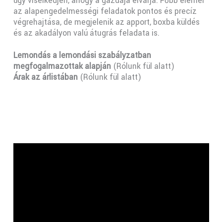
úgy viselkedjen, ahogy a gazdája elvárja. Főbb elemei
az alapengedelmességi feladatok pontos és precíz
végrehajtása, de megjelenik az apport, boxba küldés
és az akadályon valú átugrás feladata is.
Lemondás
a lemondási szabályzatban
megfogalmazottak alapján
(Rólunk fül alatt)
Árak az árlistában
(Rólunk fül alatt)