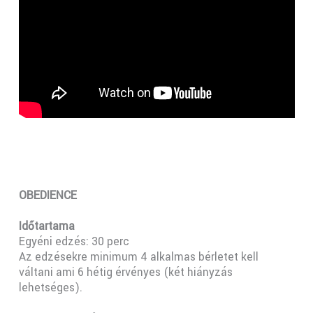
OBEDIENCE
Időtartama
Egyéni edzés: 30 perc
Az edzésekre minimum 4 alkalmas bérletet kell
váltani ami 6 hétig érvényes (két hiányzás
lehetséges).