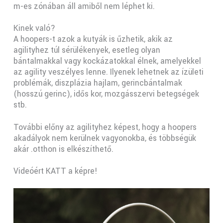
m-es zónában áll amiből nem léphet ki.
Kinek való?
A hoopers-t azok a kutyák is űzhetik, akik az
agilityhez túl sérülékenyek, esetleg olyan
bántalmakkal vagy kockázatokkal élnek, amelyekkel
az agility veszélyes lenne. Ilyenek lehetnek az ízületi
problémák, diszplázia hajlam, gerincbántalmak
(hosszú gerinc), idős kor, mozgásszervi betegségek
stb.
További előny az agilityhez képest, hogy a hoopers
akadályok nem kerülnek vagyonokba, és többségük
akár .otthon is elkészíthető.
Videóért KATT a képre!