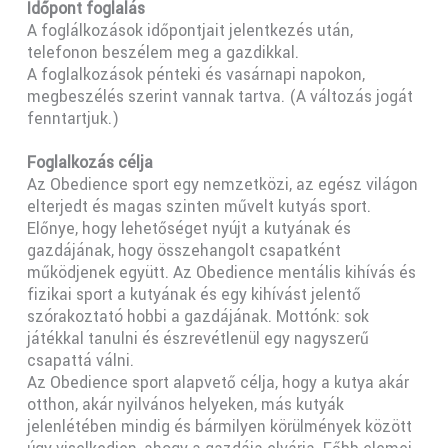
Időpont foglalás
A foglálkozások időpontjait jelentkezés után,
telefonon beszélem meg a gazdikkal.
A foglalkozások pénteki és vasárnapi napokon,
megbeszélés szerint vannak tartva. (A változás jogát
fenntartjuk.)
Foglalkozás célja
Az Obedience sport egy nemzetközi, az egész világon
elterjedt és magas szinten művelt kutyás sport.
Előnye, hogy lehetőséget nyújt a kutyának és
gazdájának, hogy összehangolt csapatként
működjenek együtt. Az Obedience mentális kihívás és
fizikai sport a kutyának és egy kihívást jelentő
szórakoztató hobbi a gazdájának. Mottónk: sok
játékkal tanulni és észrevétlenül egy nagyszerű
csapattá válni.
Az Obedience sport alapvető célja, hogy a kutya akár
otthon, akár nyilvános helyeken, más kutyák
jelenlétében mindig és bármilyen körülmények között