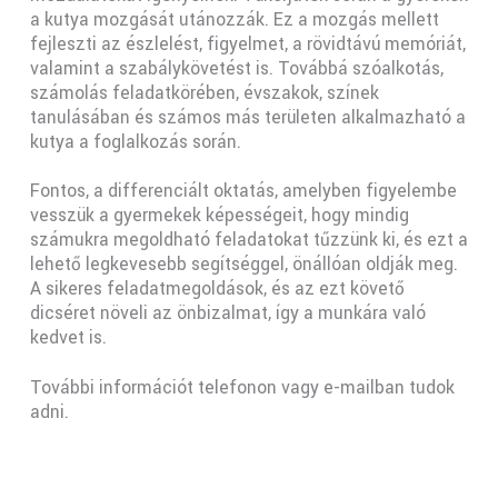
a kutya mozgását utánozzák. Ez a mozgás mellett
fejleszti az észlelést, figyelmet, a rövidtávú memóriát,
valamint a szabálykövetést is. Továbbá szóalkotás,
számolás feladatkörében, évszakok, színek
tanulásában és számos más területen alkalmazható a
kutya a foglalkozás során.
Fontos, a differenciált oktatás, amelyben figyelembe
vesszük a gyermekek képességeit, hogy mindig
számukra megoldható feladatokat tűzzünk ki, és ezt a
lehető legkevesebb segítséggel, önállóan oldják meg.
A sikeres feladatmegoldások, és az ezt követő
dicséret növeli az önbizalmat, így a munkára való
kedvet is.
További információt telefonon vagy e-mailban tudok
adni.