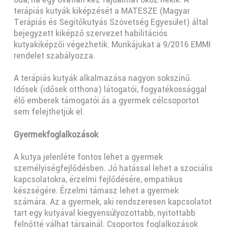
terápiás kutyák kiképzését a MATESZE (Magyar
Terápiás és Segítőkutyás Szövetség Egyesület) által
bejegyzett kiképző szervezet habilitációs
kutyakiképzői végezhetik. Munkájukat a 9/2016 EMMI
rendelet szabályozza.
A terápiás kutyák alkalmazása nagyon sokszínű.
Idősek (idősek otthona) látogatói, fogyatékossággal
élő emberek támogatói ás a gyermek célcsoportot
sem felejthetjük el.
Gyermekfoglalkozások
A kutya jelenléte fontos lehet a gyermek
személyiségfejlődésben. Jó hatással lehet a szociális
kapcsolatokra, érzelmi fejlődésére, empatikus
készségére. Érzelmi támasz lehet a gyermek
számára. Az a gyermek, aki rendszeresen kapcsolatot
tart egy kutyával kiegyensúlyozottabb, nyitottabb
felnőtté válhat társainál. Csoportos foglalkozások