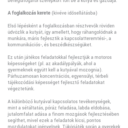
beteglátógatói szerepkört tölt be a kutya és gazdája.
A foglalkozás kerete
(kivéve idősellátásba)
Első lépésként a foglalkozásban résztvevők röviden
üdvözlik a kutyát, így amellett, hogy ráhangolódnak a
munkára, máris fejlesztik a kapcsolatteremtési-, a
kommunikációs-, és beszédkészségüket.
Ez után játékos feladatokkal fejlesztjük a motoros
képességeket (pl. az akadálypályák, ahol a
gyermeknek együtt kell a kutyával mozognia).
Párhuzamosan koncentrációs, egyensúlyi, térbeli
tájékozódási képességet fejlesztő feladatokat
végeztetünk.
A különböző kutyával kapcsolatos tevékenységek,
mint a sétáltatás, póráz feladása, labda eldobása,
jutalomfalat adása a finom mozgások fejlesztésében
segíthet, mivel ezek a feladatok kicsi, pontos
mozdulatokat igényelnek. Tükörjáték során a gyerekek