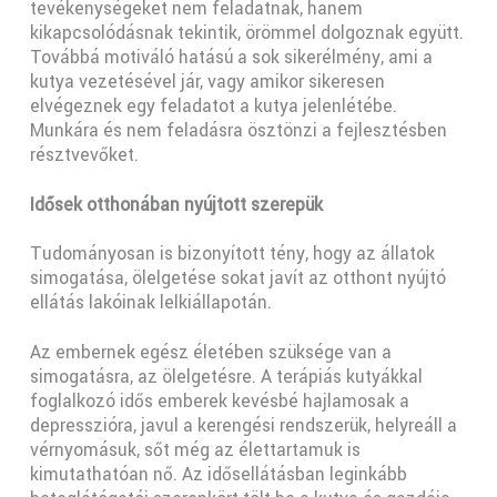
tevékenységeket nem feladatnak, hanem
kikapcsolódásnak tekintik, örömmel dolgoznak együtt.
Továbbá motiváló hatású a sok sikerélmény, ami a
kutya vezetésével jár, vagy amikor sikeresen
elvégeznek egy feladatot a kutya jelenlétébe.
Munkára és nem feladásra ösztönzi a fejlesztésben
résztvevőket.
Idősek otthonában nyújtott szerepük
Tudományosan is bizonyított tény, hogy az állatok
simogatása, ölelgetése sokat javít az otthont nyújtó
ellátás lakóinak lelkiállapotán.
Az embernek egész életében szüksége van a
simogatásra, az ölelgetésre. A terápiás kutyákkal
foglalkozó idős emberek kevésbé hajlamosak a
depresszióra, javul a kerengési rendszerük, helyreáll a
vérnyomásuk, sőt még az élettartamuk is
kimutathatóan nő. Az idősellátásban leginkább