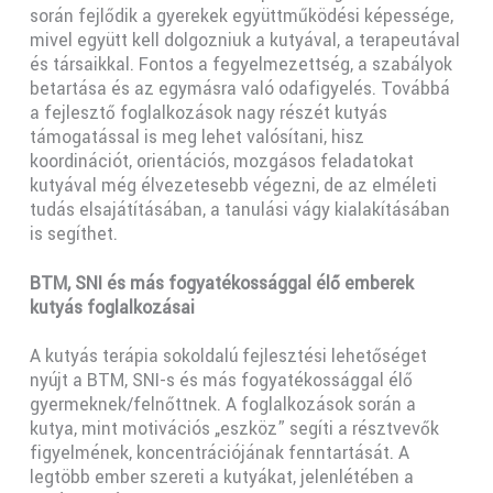
során fejlődik a gyerekek együttműködési képessége,
mivel együtt kell dolgozniuk a kutyával, a terapeutával
és társaikkal. Fontos a fegyelmezettség, a szabályok
betartása és az egymásra való odafigyelés. Továbbá
a fejlesztő foglalkozások nagy részét kutyás
támogatással is meg lehet valósítani, hisz
koordinációt, orientációs, mozgásos feladatokat
kutyával még élvezetesebb végezni, de az elméleti
tudás elsajátításában, a tanulási vágy kialakításában
is segíthet.
BTM, SNI és más fogyatékossággal élő emberek
kutyás foglalkozásai
A kutyás terápia sokoldalú fejlesztési lehetőséget
nyújt a BTM, SNI-s és más fogyatékossággal élő
gyermeknek/felnőttnek. A foglalkozások során a
kutya, mint motivációs „eszköz” segíti a résztvevők
figyelmének, koncentrációjának fenntartását. A
legtöbb ember szereti a kutyákat, jelenlétében a