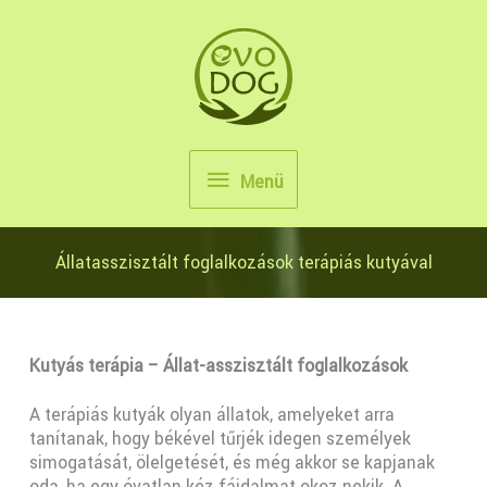
Skip
to
content
Menü
Menü
Állatasszisztált foglalkozások terápiás kutyával
Kutyás terápia – Állat-asszisztált foglalkozások
A terápiás kutyák olyan állatok, amelyeket arra
tanítanak, hogy békével tűrjék idegen személyek
simogatását, ölelgetését, és még akkor se kapjanak
oda, ha egy óvatlan kéz fájdalmat okoz nekik. A