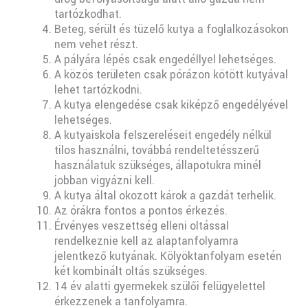
tartózkodhat.
Beteg, sérült és tüzelő kutya a foglalkozásokon
nem vehet részt.
A pályára lépés csak engedéllyel lehetséges.
A közös területen csak pórázon kötött kutyával
lehet tartózkodni.
A kutya elengedése csak kiképző engedélyével
lehetséges.
A kutyaiskola felszereléseit engedély nélkül
tilos használni, továbbá rendeltetésszerű
használatuk szükséges, állapotukra minél
jobban vigyázni kell.
A kutya által okozott károk a gazdát terhelik.
Az órákra fontos a pontos érkezés.
Érvényes veszettség elleni oltással
rendelkeznie kell az alaptanfolyamra
jelentkező kutyának. Kölyöktanfolyam esetén
két kombinált oltás szükséges.
14 év alatti gyermekek szülői felügyelettel
érkezzenek a tanfolyamra.