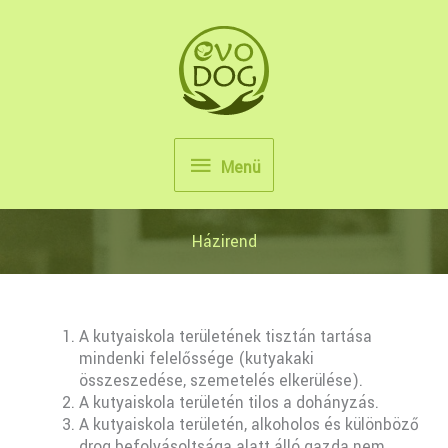
Skip
to
content
Menü
Menü
Házirend
A kutyaiskola területének tisztán tartása
mindenki felelőssége (kutyakaki
összeszedése, szemetelés elkerülése).
A kutyaiskola területén tilos a dohányzás.
A kutyaiskola területén, alkoholos és különböző
drog befolyásoltsága alatt álló gazda nem